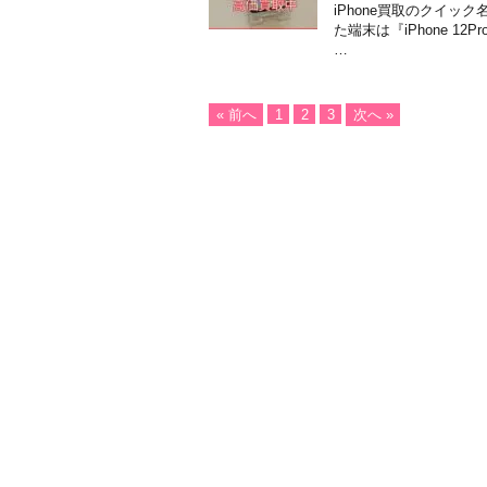
iPhone買取のクイッ
た端末は『iPhone 12P
…
« 前へ
1
2
3
次へ »