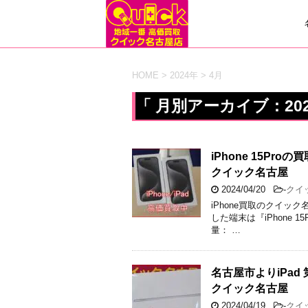
HOME
>
2024年
>
4月
「 月別アーカイブ：202
iPhone 15P
クイック名古屋
2024/04/20
-
クイ
iPhone買取のクイッ
した端末は『iPhone 15
量： …
名古屋市よりiPa
クイック名古屋
2024/04/19
-
クイ