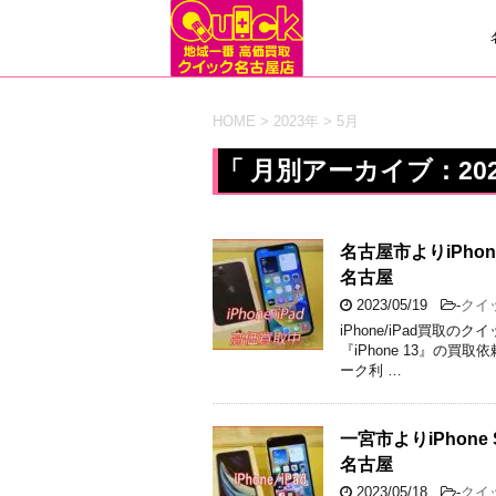
HOME
>
2023年
>
5月
「 月別アーカイブ：202
名古屋市よりiPho
名古屋
2023/05/19
-
クイ
iPhone/iPad買
『iPhone 13』の買取
ーク利 …
一宮市よりiPhon
名古屋
2023/05/18
-
クイ