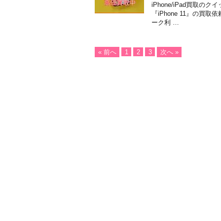
iPhone/iPad買
『iPhone 11』の買取
ーク利 …
« 前へ
1
2
3
次へ »