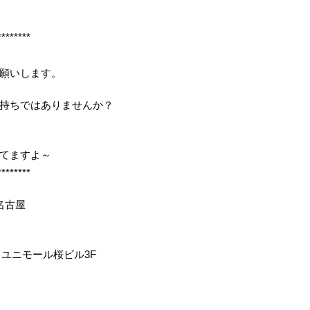
********
願いします。
持ちではありませんか？
してますよ～
********
名古屋
 ユニモール桜ビル3F