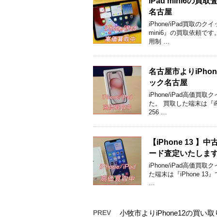
iPad mini6
名古屋
iPhone/iPad買取
mini6』の買取依頼です
用制 …
名古屋市よりiPho
ック名古屋
iPhone/iPad高
た。 買取した端末は『iPh
256 …
【iPhone 13
ード査定いたしま
iPhone/iPad高
た端末は『iPhone 13
…
PREV
小牧市よりiPhone12の買