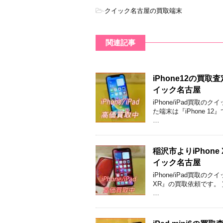
-
クイック名古屋の買取端末
関連記事
iPhone12の
イック名古屋
iPhone/iPad買
た端末は『iPhone 12
…
稲沢市よりiPhon
イック名古屋
iPhone/iPad買取
XR』の買取依頼です。 買
…