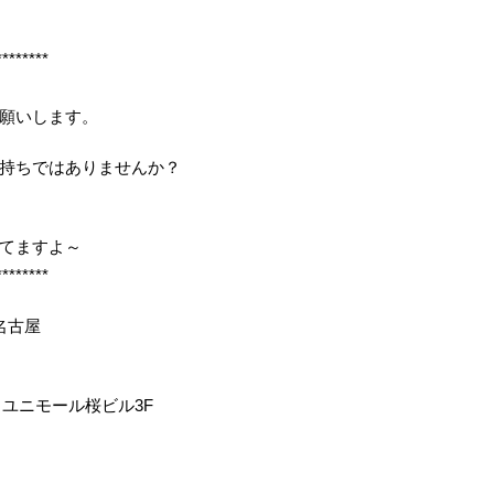
********
願いします。
持ちではありませんか？
してますよ～
********
名古屋
 ユニモール桜ビル3F