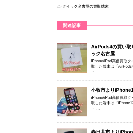
-
クイック名古屋の買取端末
関連記事
AirPods4の
ック名古屋
iPhone/iPad高
取した端末は『AirPods
・ …
小牧市よりiPho
iPhone/iPad高
取した端末は『iPhone1
・ …
春日井市よりiPho