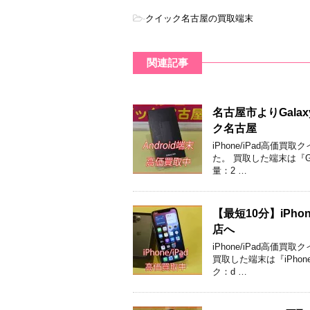
-
クイック名古屋の買取端末
関連記事
名古屋市よりGalax
ク名古屋
iPhone/iPad高
た。 買取した端末は『Gal
量：2 …
【最短10分】iPh
店へ
iPhone/iPad高
買取した端末は『iPhone
ク：d …